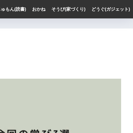
じゅもん(読書)
おかね
そうび(家づくり)
どうぐ(ガジェット)