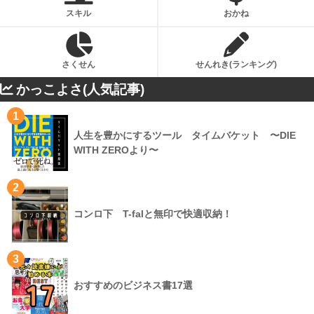
スキル
おかね
さくせん
せんれき(ランキング)
かっこよさ(人気記事)
1
人生を豊かにするツール タイムバケット 〜DIE
WITH ZEROより〜
2
コンロ下 T-falと無印で快適収納！
3
おすすめのビジネス書17選