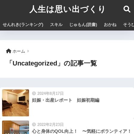
人生は思い出づくり
せんれき(ランキング)
スキル
じゅもん(読書)
おかね
そうび
ホーム
「Uncategorized」の記事一覧
2024年8月17日
妊娠・出産レポート 妊娠初期編
2022年2月23日
心と身体のQOL向上！ 〜気軽にボランティア！